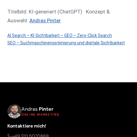
Titelbild: KI-generiert (ChatGPT) · Konzept &
Auswahl:
Andras Pinter
AI Search – KI-Sichtbarkeit – GEO – Zero-Click Search
SEO – Suchmaschinenoptimierung und digitale Sichtbarkeit
Andras
Pinter
ONLINE MARKETING
Kontaktiere mich!
+49 170 5070869