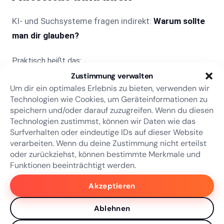
KI- und Suchsysteme fragen indirekt:
Warum sollte
man dir glauben?
Praktisch heißt das:
Zustimmung verwalten
klare Autorenangaben (Wer schreibt?)
Um dir ein optimales Erlebnis zu bieten, verwenden wir
Technologien wie Cookies, um Geräteinformationen zu
Expertise zeigen (Erfahrung, Projekte, Spezialisierung)
speichern und/oder darauf zuzugreifen. Wenn du diesen
konsistente Themenführung (nicht alles, sondern
Technologien zustimmst, können wir Daten wie das
„dein Gebiet“)
Surfverhalten oder eindeutige IDs auf dieser Website
verarbeiten. Wenn du deine Zustimmung nicht erteilst
Wenn du als Person oder Marke als „Entity“
oder zurückziehst, können bestimmte Merkmale und
Funktionen beeinträchtigt werden.
erkennbar wirst, wächst die Chance, dass Systeme
dich als Quelle einordnen.
Akzeptieren
Ablehnen
Quellen verwenden